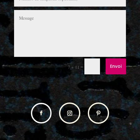
Envoi
=
7 + 11