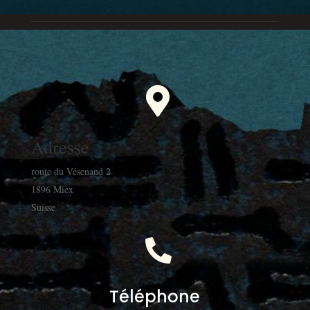

Adresse
route du Vésenand 2
1896 Miex
Suisse

Téléphone