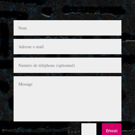
Envoi
=
3 + 4