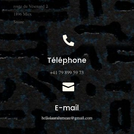
route du Vésenand 2
1896 Miex
Suisse

Téléphone
+41 79 899 59 73

E-mail
hellolauralumeau@gmail.com