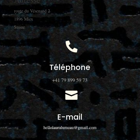
route du Vésenand 2
1896 Miex
Suisse

Téléphone
+41 79 899 59 73

E-mail
hellolauralumeau@gmail.com