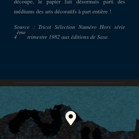
découpe, le papier fait désormais parti des
médiums des arts décoratifs à part entière !
Source : Tricot Sélection Numéro Hors série
ème
4
trimestre 1982 aux éditions de Saxe.
Laura Lumeau La Technique

Adresse