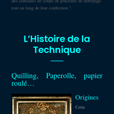
des centaines de coups de pinceaux de nettoyage
tout au long de leur confection !
L’Histoire de la
Laura Lumeau La Technique
Technique
Quilling, Paperolle, papier
roulé…
Origines
Cette