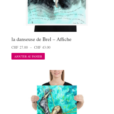
la danseuse de Brel – Affiche
Plage
CHF
27.00
–
CHF
43.00
Ce
de
AJOUTER AU PANIER
produit
prix :
a
CHF 27.00
plusieurs
à
variations.
CHF 43.00
Les
options
peuvent
être
choisies
sur