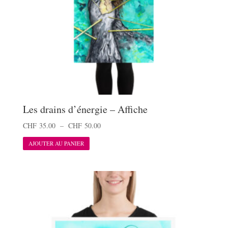
la
page
du
produit
Les drains d’énergie – Affiche
Plage
CHF
35.00
–
CHF
50.00
Ce
de
AJOUTER AU PANIER
produit
prix :
a
CHF 35.00
plusieurs
à
variations.
CHF 50.00
Les
options
peuvent