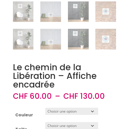
Le chemin de la
Libération – Affiche
encadrée
Plage
CHF
60.00
–
CHF
130.00
de
prix :
CHF 6
Couleur
à
CHF 1