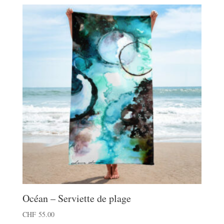
plusieurs
variations.
Les
options
peuvent
être
choisies
sur
la
page
du
produit
Océan – Serviette de plage
CHF
55.00