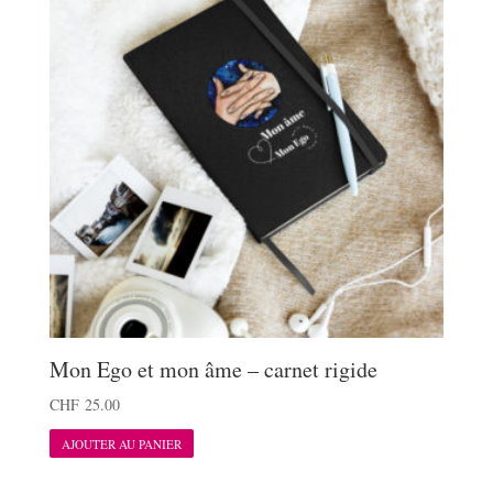
Mon Ego et mon âme – carnet rigide
CHF
25.00
Ce
AJOUTER AU PANIER
produit
a