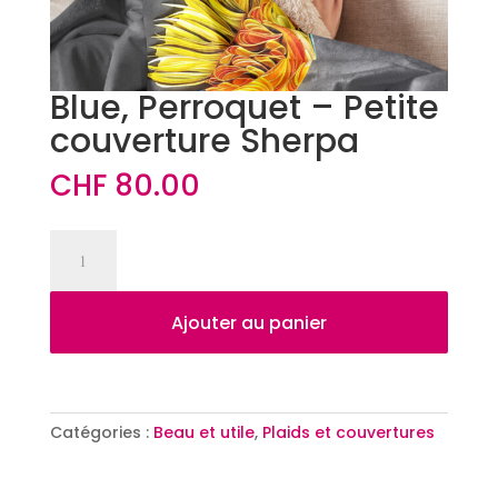
Blue, Perroquet – Petite
couverture Sherpa
CHF
80.00
quantité
de
Blue,
Perroquet
Ajouter au panier
-
Petite
couverture
Sherpa
Catégories :
Beau et utile
,
Plaids et couvertures