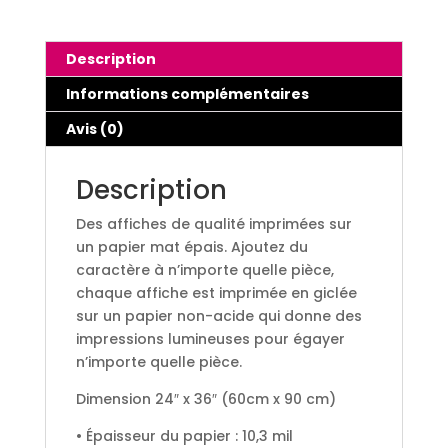
24"
x
36"
Description
(60
Informations complémentaires
cm
x
Avis (0)
90
cm)
Description
Des affiches de qualité imprimées sur
un papier mat épais. Ajoutez du
caractère à n’importe quelle pièce,
chaque affiche est imprimée en giclée
sur un papier non-acide qui donne des
impressions lumineuses pour égayer
n’importe quelle pièce.
Dimension 24″ x 36″ (60cm x 90 cm)
• Épaisseur du papier : 10,3 mil