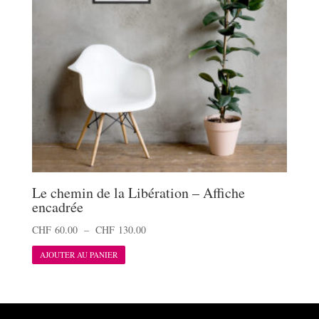
choisies
sur
la
page
du
produit
Le chemin de la Libération – Affiche
encadrée
Plage
CHF
60.00
–
CHF
130.00
Ce
de
AJOUTER AU PANIER
produit
prix :
a
CHF 60.00
plusieurs
à
variations.
CHF 130.00