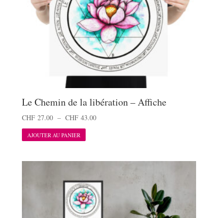
la
page
du
produit
Le Chemin de la libération – Affiche
Plage
CHF
27.00
–
CHF
43.00
Ce
de
AJOUTER AU PANIER
produit
prix :
a
CHF 27.00
plusieurs
à
variations.
CHF 43.00
Les
options
peuvent
être