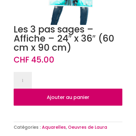
Les 3 pas sages –
Affiche – 24″ x 36″ (60
cm x 90 cm)
CHF
45.00
quantité
de
Les
3
Ajouter au panier
pas
sages
-
Affiche
Catégories :
Aquarelles
,
Oeuvres de Laura
-