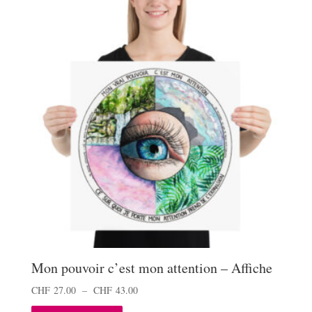
Mon pouvoir c’est mon attention – Affiche
Plage
CHF
27.00
–
CHF
43.00
Ce
de