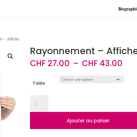
Biographi
 – Affiche
Rayonnement – Affich
Pla
CHF
27.00
–
CHF
43.00
de
prix
CHF
Taille
à
CHF
quantité
de
Rayonnement
-
Ajouter au panier
Affiche