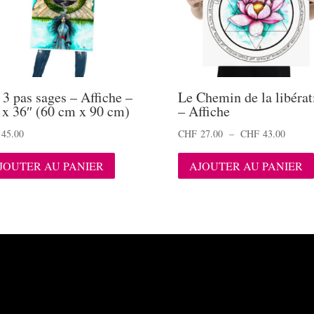
 3 pas sages – Affiche –
Le Chemin de la libérat
 x 36″ (60 cm x 90 cm)
– Affiche
Plage
45.00
CHF
27.00
–
CHF
43.00
de
JOUTER AU PANIER
AJOUTER AU PANIER
prix :
CHF 2
à
CHF 4