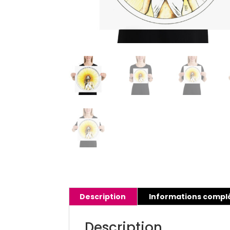
Description
Informations compl
Description