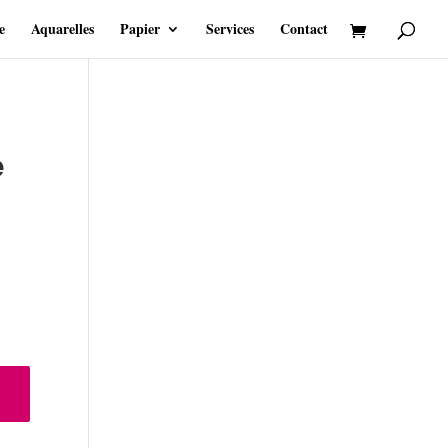
e
Aquarelles
Papier
Services
Contact
e
ge
 :
 27.00
 43.00