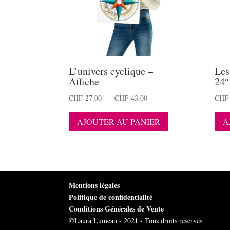
L’univers cyclique –
Les
Affiche
24″
Plage
CHF
27.00
–
CHF
43.00
CHF
de
Ce
AJOUTER AU PANIER
A
prix :
produit
CHF 27.00
a
à
plusieurs
CHF 43.00
variations.
Les
options
Mentions légales
peuvent
Politique de confidentialité
être
Conditions Générales de Vente
choisies
©Laura Lumeau - 2021 - Tous droits réservés
sur