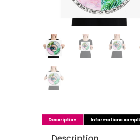
Description
Informations compl
Description