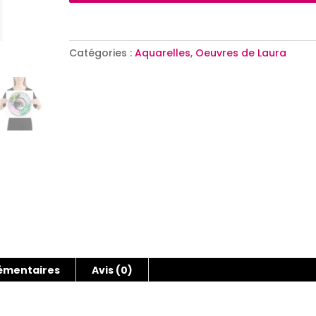
mon
attention
-
Catégories :
Aquarelles
,
Oeuvres de Laura
Affiche
émentaires
Avis (0)