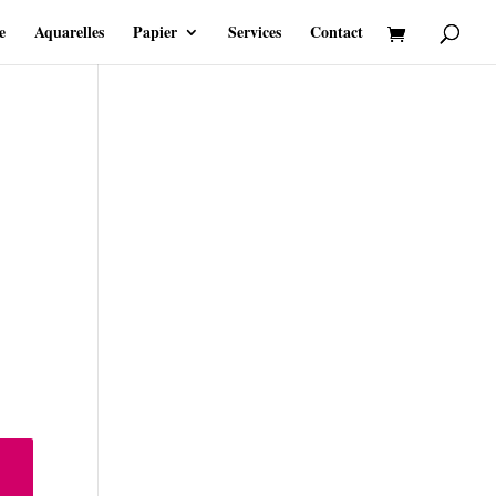
e
Aquarelles
Papier
Services
Contact
ge
 :
 27.00
 43.00