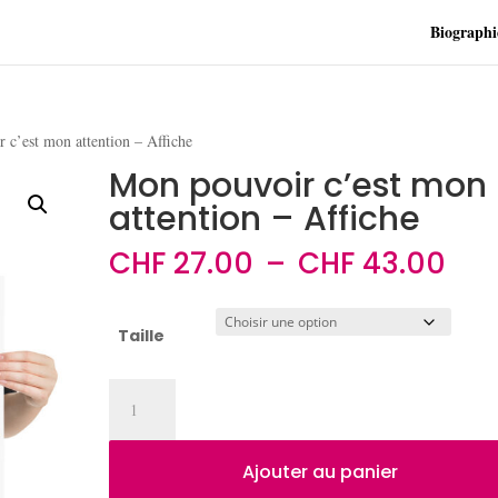
Biographi
 c’est mon attention – Affiche
Mon pouvoir c’est mon
attention – Affiche
Pla
CHF
27.00
–
CHF
43.00
de
prix
CHF
Taille
à
CHF
quantité
de
Mon
pouvoir
Ajouter au panier
c'est